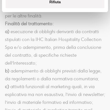
conferimento a fini di marketing è facoltativo e
Rifiuta
non comporta l’impossibilità di essere ricontattati
per le altre finalità.
Finalità del trattamento:
a)
esecuzione di obblighi derivanti da contratti
stipulati con la IHC Italian Hospitality Collection
Spa e/o adempimento, prima della conclusione
del contratto, di specifiche richieste
dell’Interessato;
b)
adempimento di obblighi previsti dalla legge,
da regolamenti o dalla normativa comunitaria;
c)
attività funzionali al marketing quali, in via
esplicativa ma non esaustiva, l’invio di newsletter;
l’invio di materiale formativo ed informativo;