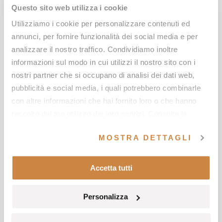
Questo sito web utilizza i cookie
DPO
(Data Protection Officer).
Utilizziamo i cookie per personalizzare contenuti ed
Il titolare ha individuato e nominato il Data
annunci, per fornire funzionalità dei social media e per
Protection Officer, come previsto dall’ Art 37 del
analizzare il nostro traffico. Condividiamo inoltre
informazioni sul modo in cui utilizzi il nostro sito con i
regolamento europeo dalla protezione dei dati
nostri partner che si occupano di analisi dei dati web,
personali UE 2016/679, ed in particolar modo
pubblicità e social media, i quali potrebbero combinarle
come previsto dal paragrafo 6, la società
con altre informazioni che hai fornito loro o che hanno
S.Schmidt Consulting Srls, con sede in via D. Creti
raccolto dal tuo utilizzo dei loro servizi. Consulta la
nostra
cookie policy
e la nostra
privacy policy
.
69/2f – Bologna, contattabile via mail all’indirizzo
MOSTRA DETTAGLI
dpo@schmidtconsulting.it.
Natura del conferimento.
Accetta tutti
Il conferimento dei dati è facoltativo. Il rifiuto a
fornire i dati comporta l’impossibilità di essere
Personalizza
ricontattati per le finalità sotto riportate. Il